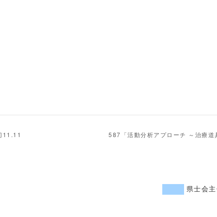
1.11
587「活動分析アプローチ ～治療道
県士会主