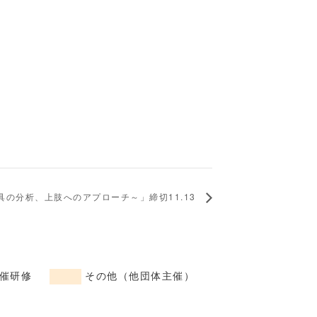
具の分析、上肢へのアプローチ～」締切11.13
催研修
その他（他団体主催）