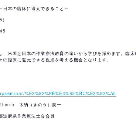
～日本の臨床に還元できること～
G）
45
し、米国と日本の作業療法教育の違いから学びを深めます。臨床
々の臨床に還元できる視点を考える機会となります。
epbystepseminar/%E3%83%9B%E3%83%BC%E3%83%A0
gmail.com 木納（きのう）潤一
都道府県作業療法士会会員