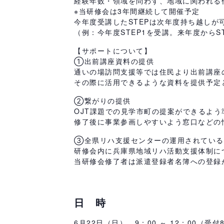
経験年数・領域を問わず、地域に関われる
※当研修会は3年間継続して開催予定
今年度受講したSTEPは次年度持ち越しが
（例：今年度STEP1を受講。来年度からS
【サポートについて】
①出前講座資料の提供
通いの場訪問支援等では住民より出前講座
その際に活用できるような資料を提供予定
②繋がりの提供
OJT課題での見学市町の提案ができるよう
修了後に事業参画しやすいよう窓口などの
③全県リハ支援センターの運用されている
研修会内に兵庫県地域リハ活動支援体制に
当研修会修了者は派遣登録者名簿への登録
日 時
6月22日（日） 9：00 ～ 12：00（受付