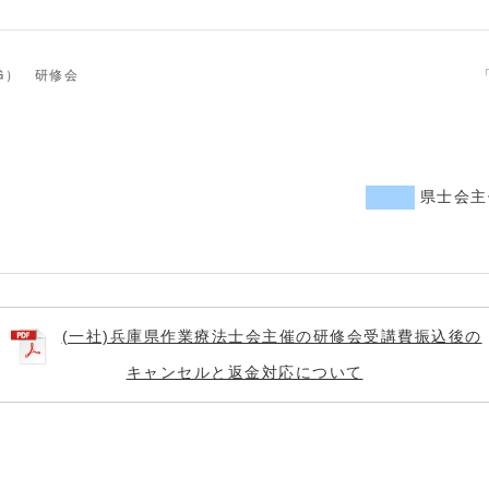
G） 研修会
県士会主
(一社)兵庫県作業療法士会主催の研修会受講費振込後の
キャンセルと返金対応について