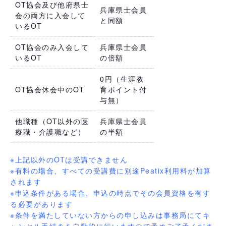
OT協会及び他府県士
兵庫県士会員
会の両方に入会して
と同額
いるOT
OT協会のみ入会して
兵庫県士会員
いるOT
の倍額
0円（生涯教
OT協会休会中のOT
育ポイント付
与無）
他職種（OT以外の医
兵庫県士会員
療職・介護職など）
の半額
ー
※上記以外のOTは受講できません
※有料の場合、すべての受講費に別途Peatix利用料が加算
されます
※申込条件がある場合、申込の時点でその会員資格を有す
る必要があります
※条件を満たしていない方からの申し込みは事務局にてキ