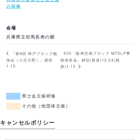
の研修
会場
兵庫県立但馬長寿の郷
602「阪神北南ブロック MTDLP事
「第8回 神戸ブロック勉
強会（小児分野）」締切
例発表会」締切(発表)12.24(聴
1.15
講)1.15
県士会主催研修
その他（他団体主催）
キャンセルポリシー