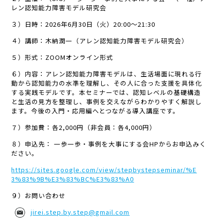
レン認知能力障害モデル研究会
３）日時：2026年6月30日（火）20:00～21:30
４）講師：木納潤一（アレン認知能力障害モデル研究会）
５）形式：ZOOMオンライン形式
６）内容：アレン認知能力障害モデルは、生活場面に現れる行
動から認知能力の水準を理解し、その人に合った支援を具体化
する実践モデルです。本セミナーでは、認知レベルの基礎構造
と生活の見方を整理し、事例を交えながらわかりやすく解説し
ます。今後の入門・応用編へとつながる導入講座です。
７）参加費：各2,000円（非会員：各4,000円）
８）申込先： 一歩一歩・事例を大事にする会HPからお申込みく
ださい。
https://sites.google.com/view/stepbystepseminar/%E
3%83%9B%E3%83%BC%E3%83%A0
９）お問い合わせ
jirei.step.by.step@gmail.com