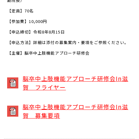
副院長）
【定員】
70
名
【参加費】
10,000
円
【申込締切】令和
8
年
8
月
15
日
【申込方法】詳細は添付の募集案内・要項をご参照ください。
【主催】脳卒中上肢機能アプローチ研修会
脳卒中上肢機能アプローチ研修会In滋
賀 フライヤー
脳卒中上肢機能アプローチ研修会In滋
賀 募集要項