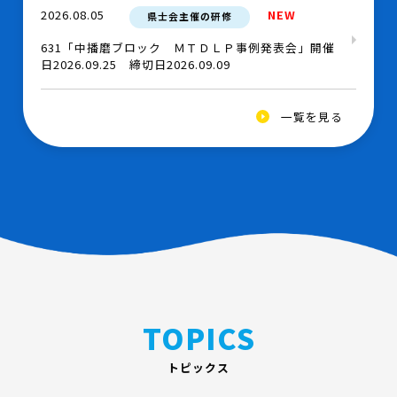
令和8年度「福祉の就職説明会」（9月度）
2026.08.05
NEW
県士会主催の研修
631「中播磨ブロック ＭＴＤＬＰ事例発表会」開催
2026.07.10
OT協会
日2026.09.25 締切日2026.09.09
【OT協会よりお知らせ】国際部より２事業について
ご案内致します
2026.08.04
NEW
その他主催の研修
一覧を見る
【主催：兵庫 JRAT ・ 阪神北圏域リハビリテーション
2026.07.01
その他
支援センター 共催】災害リハビリテーション研修
令和8年度「福祉のしごと職場見学バスツアー」のご
案内
2026.08.04
NEW
その他主催の研修
【主催：日本がんリハビリテーション学会（SIG）】
2026.06.22
その他
第15回日本がんリハビリテーション学会学術集会
認知症に関するアンケートへの協力依頼
2026.08.04
NEW
その他主催の研修
TOPICS
【主催：日本作業科学学会（SIG）】作業科学にまつ
わる研究法オンライン研修会
トピックス