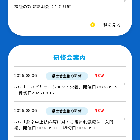
福祉の就職説明会（１０月度）
2026.08.03
NEW
県士会
一覧を見る
2026年度募集「兵庫県作業療法士会学術推進部 研究
助成」のご案内
研修会案内
2026.07.27
その他
第28回 兵庫県総合リハビリテーション・ケア研究大
2026.08.06
NEW
県士会主催の研修
会
633「リハビリテーションと栄養」開催日2026.09.26
締切日2026.09.15
2026.07.27
県士会
＜注意喚起＞当会の役職者をかたるなりすましメール
2026.08.06
NEW
県士会主催の研修
について
632「脳卒中上肢麻痺に対する電気刺激療法 入門
編」開催日2026.09.18 締切日2026.09.10
2026.07.13
その他