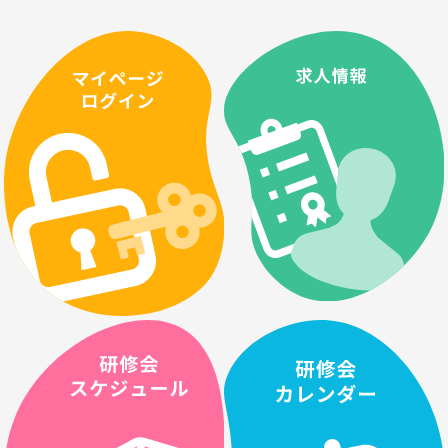
2026.07.31
その他主催の研修
【主催：日本がんサポーティブケア学会（SIG）】高
齢がん患者に対する運動指導研修会
2026.07.30
その他主催の研修
(地域で活躍する多職種の医療従事者対象 ) 認知症対応
力向上研修（集合型研修）
2026.07.27
県士会主催の研修
630「自助具作製について」開催日2026.09.11 締切
日2026.09.03
2026.07.15
その他主催の研修
第40回 リハ工学カンファレンス in 神戸 企画展示