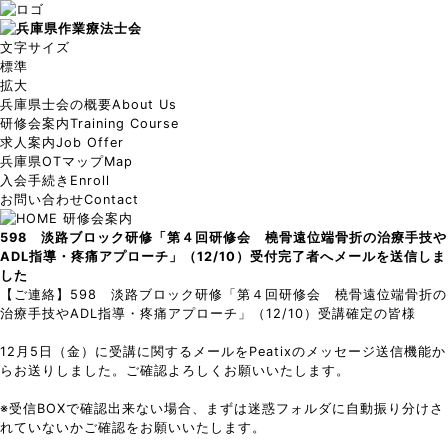
文字サイズ
標準
拡大
兵庫県士会の概要
About Us
研修会案内
Training Course
求人案内
Job Offer
兵庫県OTマップ
Map
入会手続き
Enroll
お問い合わせ
Contact
研修会案内
598 淡路ブロック研修「第４回研修会 橈骨遠位端骨折の治療手技や
ADL指導・疼痛アプローチ」（12/10）受付完了者へメールを送信しま
した
【ご連絡】598 淡路ブロック研修「第４回研修会 橈骨遠位端骨折の
治療手技やADL指導・疼痛アプローチ」（12/10）受講確定の皆様
12月5日（金）に受講に関するメールをPeatixのメッセージ送信機能か
らお送りしました。ご確認よろしくお願いいたします。
※受信BOXで確認出来ない場合、まずは迷惑フォルダに自動振り分けさ
れていないかご確認をお願いいたします。