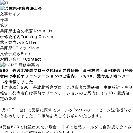
文字サイズ
標準
拡大
兵庫県士会の概要
About Us
研修会案内
Training Course
求人案内
Job Offer
兵庫県OTマップ
Map
入会手続き
Enroll
お問い合わせ
Contact
研修会案内
590 丹波北播磨ブロック現職者共通研修 事例検討・事例報告（発表
者向け事前オリエンテーションのご案内）（1/30）受付完了者へメー
ルを送信しました
【ご連絡】590 丹波北播磨ブロック現職者共通研修 事例検討・事例
報告（発表者向け事前オリエンテーションのご案内）（1/30）受講確
定の皆様
1月16日（金）に受講に関するメールをPeatixのメッセージ送信機能か
らお送りしました。ご確認よろしくお願いいたします。
※受信BOXで確認出来ない場合、まずは迷惑フォルダに自動振り分けさ
れていないかご確認をお願いいたします。